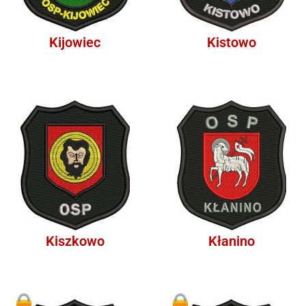
Kijowiec
Kistowo
Kiszkowo
Kłanino
1
1