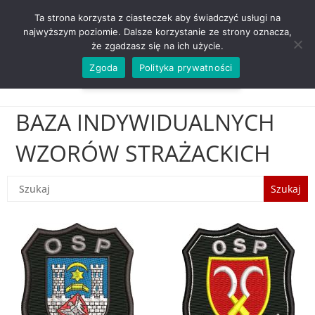
ZADZWOŃ TEL. 600 352 938
Ta strona korzysta z ciasteczek aby świadczyć usługi na
najwyższym poziomie. Dalsze korzystanie ze strony oznacza,
że zgadzasz się na ich użycie.
Zgoda
Polityka prywatności
0,00
ZŁ
MENU
0
BAZA INDYWIDUALNYCH
WZORÓW STRAŻACKICH
Szukaj