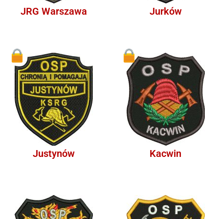
JRG Warszawa
Jurków
1
1
Justynów
Kacwin