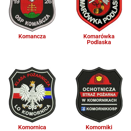
Komancza
Komarówka
Podlaska
Komornica
Komorniki