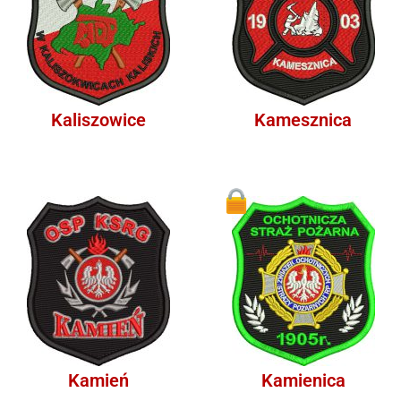
Kaliszowice
Kamesznica
1
Kamień
Kamienica