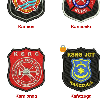
Kamion
Kamionki
1
Kamionna
Kańczuga