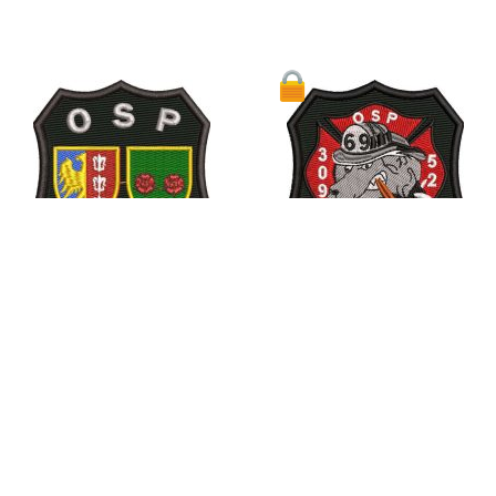
1
Komorowice Kr.
Komprachcice
1