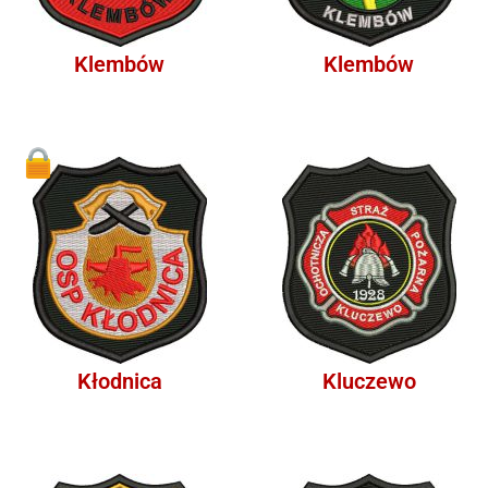
Klembów
Klembów
1
Kłodnica
Kluczewo