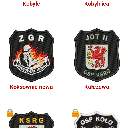
Kobyle
Kobylnica
Koksownia nowa
Kołczewo
1
1