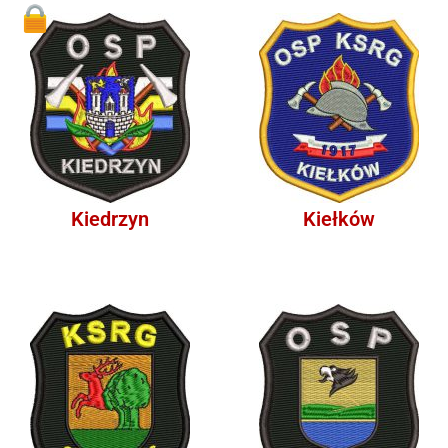
1
Kiedrzyn
Kiełków