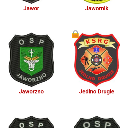
Jawor
Jawornik
1
Jaworzno
Jedlno Drugie