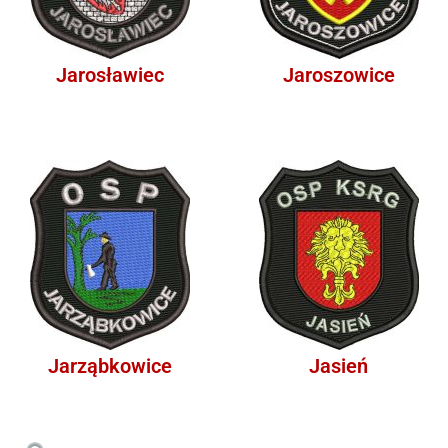
Jarosławiec
Jaroszowice
Jarząbkowice
Jasień