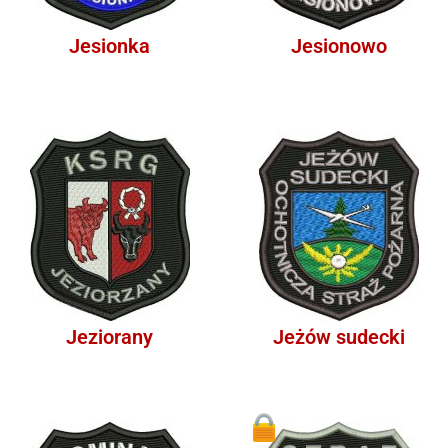
Jesionka
Jesionowo
Jeziorany
Jeżów sudecki
1