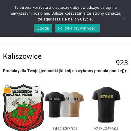
ZADZWOŃ TEL. 600 352 938
Ta strona korzysta z ciasteczek aby świadczyć usługi na
najwyższym poziomie. Dalsze korzystanie ze strony oznacza,
że zgadzasz się na ich użycie.
Zgoda
Polityka prywatności
0,00
ZŁ
MENU
0
Kaliszowice
923
Produkty dla Twojej jednostki (kliknij na wybrany produkt poniżej)):
T-SHIRT, szary napis
T-SHIRT, żółty napis