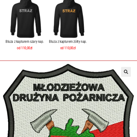
Bluza z kapturem szary nap.
Bluza z kapturem żółty nap.
od 110,00zł
od 110,00zł