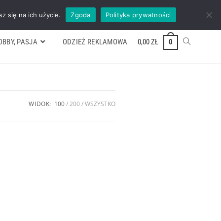
ywek
Formularz wyceny
Kontakt
ZADZWOŃ TEL. 600 352 938
z się na ich użycie.
Zgoda
Polityka prywatności
OBBY, PASJA
ODZIEŻ REKLAMOWA
0,00
ZŁ
0
WIDOK:
100
200
WSZYSTKO