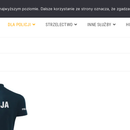
Galeria
Blog
O firmie
Cennik nasz
 najwyższym poziomie. Dalsze korzystanie ze strony oznacza, że zgadzas
DLA POLICJI
STRZELECTWO
INNE SŁUŻBY
H