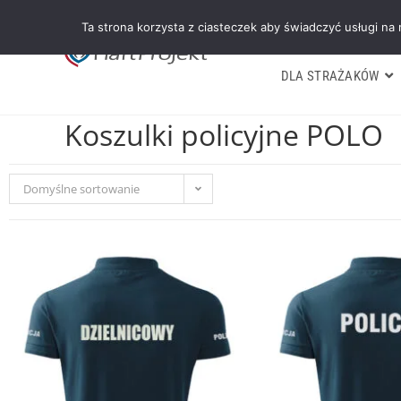
Ta strona korzysta z ciasteczek aby świadczyć usługi na
DLA STRAŻAKÓW
Koszulki policyjne POLO
Domyślne sortowanie