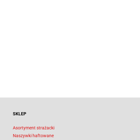
SKLEP
Asortyment strażacki
Naszywki haftowane