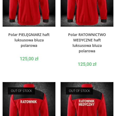
WYBIERZ OPCJE
WYBIERZ OPCJE
Polar PIELĘGNIARZ haft
Polar RATOWNICTWO
luksusowa bluza
MEDYCZNE haft
polarowa
luksusowa bluza
polarowa
125,00
zł
125,00
zł
OUT OF STOCK
OUT OF STOCK