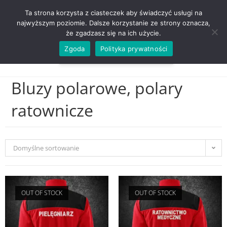
ZADZWOŃ TEL. 600 352 938
Ta strona korzysta z ciasteczek aby świadczyć usługi na
najwyższym poziomie. Dalsze korzystanie ze strony oznacza,
że zgadzasz się na ich użycie.
Zgoda
Polityka prywatności
0,00
ZŁ
MENU
0
Bluzy polarowe, polary
ratownicze
Domyślne sortowanie
OUT OF STOCK
OUT OF STOCK