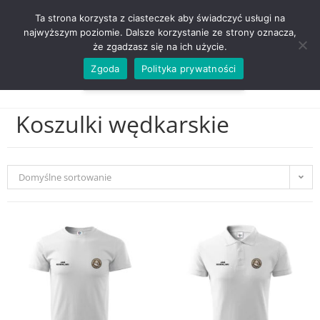
ZADZWOŃ TEL. 600 352 938
Ta strona korzysta z ciasteczek aby świadczyć usługi na
najwyższym poziomie. Dalsze korzystanie ze strony oznacza,
że zgadzasz się na ich użycie.
Zgoda
Polityka prywatności
0,00
ZŁ
MENU
0
Koszulki wędkarskie
Domyślne sortowanie