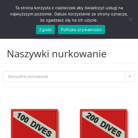
ZADZWOŃ TEL. 600 352 938
Ta strona korzysta z ciasteczek aby świadczyć usługi na
najwyższym poziomie. Dalsze korzystanie ze strony oznacza,
że zgadzasz się na ich użycie.
Zgoda
Polityka prywatności
0,00
ZŁ
MENU
0
Naszywki nurkowanie
Domyślne sortowanie