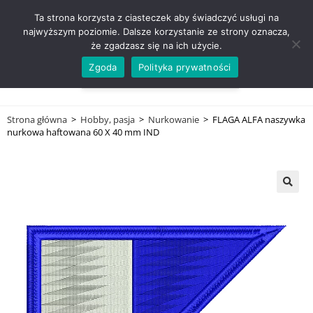
ZADZWOŃ TEL. 600 352 938
Ta strona korzysta z ciasteczek aby świadczyć usługi na
najwyższym poziomie. Dalsze korzystanie ze strony oznacza,
że zgadzasz się na ich użycie.
Zgoda
Polityka prywatności
0,00
ZŁ
MENU
0
Strona główna
>
Hobby, pasja
>
Nurkowanie
>
FLAGA ALFA naszywka
nurkowa haftowana 60 X 40 mm IND