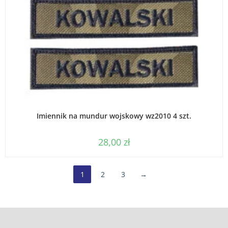
WYBIERZ OPCJE
Imiennik na mundur wojskowy wz2010 4 szt.
28,00
zł
1
2
3
→