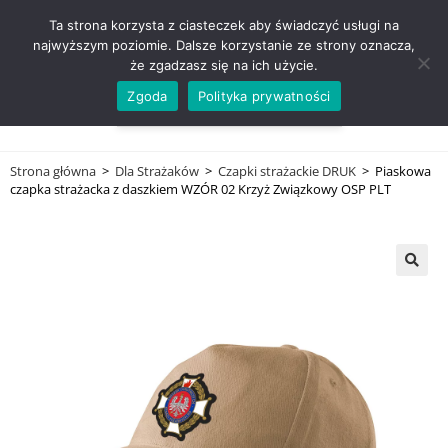
ZADZWOŃ TEL. 600 352 938
Ta strona korzysta z ciasteczek aby świadczyć usługi na
najwyższym poziomie. Dalsze korzystanie ze strony oznacza,
że zgadzasz się na ich użycie.
Zgoda
Polityka prywatności
0,00
ZŁ
MENU
0
Strona główna
>
Dla Strażaków
>
Czapki strażackie DRUK
>
Piaskowa
czapka strażacka z daszkiem WZÓR 02 Krzyż Związkowy OSP PLT