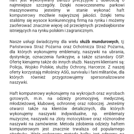
najmniejsze szczegóły. Dzięki nowoczesnemu parkowi
maszynowemu jesteśmy w stanie wykonać
haft
komputerowy
możliwie najwyższej jakości. Dzięki temu
staliśmy się wysoce konkurencyjną firmą na rynku i możemy
zaoferować znacznie więcej od przeciętnych przedsiębiorstw
istniejących na rynku polskim i zagranicznym.
Nasze usługi świadczymy dla wielu
służb mundurowych
, tj:
Państwowa Straż Pożarna
oraz
Ochotnicza Straż Pożarna
,
dla których wykonujemy emblematy, naszywki na ubrania,
dystynkcje, oznaczenia funkcyjne, a także
sztandary OSP
.
Ofertę kierujemy także do innych służb. Naszymi klientami są:
Policja
,
Wojsko Polskie
,
służby Ochrony
,
Harcerze
. Z naszej
oferty korzystają miłośnicy ASG, survivalu i fani militariów, dla
których również przygotowujemy
spersonalizowane
naszywki
.
Haft komputerowy wykonujemy na
wykrojach
oraz
wyrobach
gotowych
, m.in. na odzieży promocyjnej, medycznej,
młodzieżowej, klubowej, ochronnej oraz roboczej. Jesteśmy
otwarci także na klientów detalicznych, dla których
wykonujemy naszywki indywidualne, np. emblematy
muzyczne, naszywki na zloty
motocyklowe
oraz różnorodne
naszywki na zamówienie. Metoda zdobienia odzieży haftem
komputerowym jest znacznie trwalsza od popularnego
sitodruku. Wzór wykonany metodą haftu jest odporny na