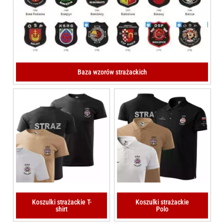
Baza wzorów strażackich
Koszulki strażackie T-
Koszulki strażackie
shirt
Polo