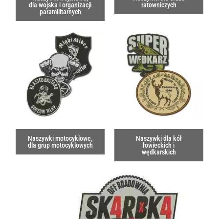
dla wojska i organizacji
ratowniczych
paramilitarnych
Naszywki motocyklowe,
Naszywki dla kół
dla grup motocyklowych
łowieckich i
wędkarskich