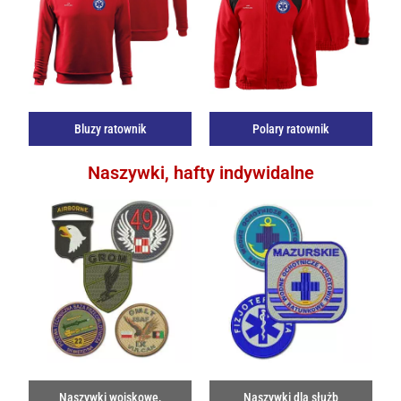
Bluzy ratownik
Polary ratownik
Naszywki, hafty indywidalne
Naszywki wojskowe,
Naszywki dla służb