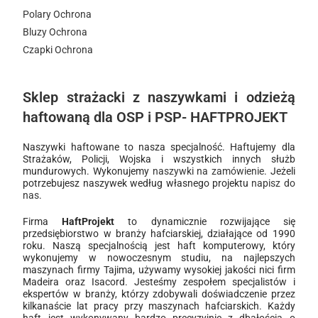
Polary Ochrona
Bluzy Ochrona
Czapki Ochrona
Sklep strażacki z naszywkami i odzieżą
haftowaną dla OSP i PSP- HAFTPROJEKT
Naszywki haftowane to nasza specjalność. Haftujemy dla
Strażaków, Policji, Wojska i wszystkich innych służb
mundurowych. Wykonujemy
naszywki na zamówienie
. Jeżeli
potrzebujesz naszywek według własnego projektu
napisz do
nas
.
Firma
HaftProjekt
to dynamicznie rozwijające się
przedsiębiorstwo w branży hafciarskiej, działające od 1990
roku. Naszą specjalnością jest haft komputerowy, który
wykonujemy w nowoczesnym studiu, na najlepszych
maszynach firmy Tajima, używamy wysokiej jakości nici firm
Madeira oraz Isacord. Jesteśmy zespołem specjalistów i
ekspertów w branży, którzy zdobywali doświadczenie przez
kilkanaście lat pracy przy maszynach hafciarskich. Każdy
haft jest wykonywany bardzo precyzyjnie z dbałością o