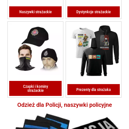
Naszywki strażackie
Dystynkcje strażackie
Czapki i kominy
Prezenty dla strażaka
strażackie
Odzież dla Policji, naszywki policyjne