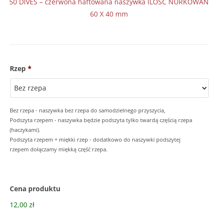
50 DIVES – czerwona haftowana naszywka ILOŚĆ NURKOWAŃ
60 X 40 mm
Rzep
*
Bez rzepa - naszywka bez rzepa do samodzielnego przyszycia,
Podszyta rzepem - naszywka będzie podszyta tylko twardą częścią rzepa
(haczykami).
Podszyta rzepem + miękki rzep - dodatkowo do naszywki podszytej
rzepem dołączamy miękką część rzepa.
Cena produktu
12,00 zł