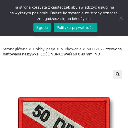
ZADZWOŃ TEL. 600 352 938
Ta strona korzysta z ciasteczek aby świadczyć usługi na
najwyższym poziomie. Dalsze korzystanie ze strony oznacza,
że zgadzasz się na ich użycie.
Zgoda
Polityka prywatności
0,00
ZŁ
MENU
0
Strona główna
>
Hobby, pasja
>
Nurkowanie
>
50 DIVES – czerwona
haftowana naszywka ILOŚĆ NURKOWAŃ 60 X 40 mm IND