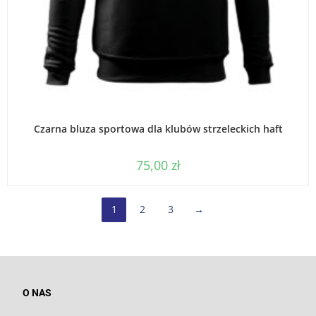
WYBIERZ OPCJE
Czarna bluza sportowa dla klubów strzeleckich haft
75,00
zł
1
2
3
→
O NAS