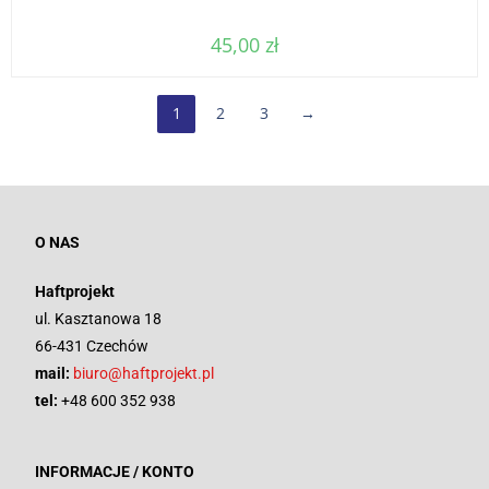
45,00
zł
1
2
3
→
O NAS
Haftprojekt
ul. Kasztanowa 18
66-431 Czechów
mail:
biuro@haftprojekt.pl
tel:
+48 600 352 938
INFORMACJE / KONTO