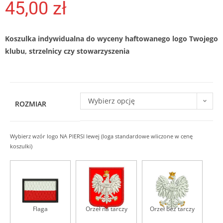
45,00
zł
Koszulka indywidualna do wyceny haftowanego logo Twojego
klubu, strzelnicy czy stowarzyszenia
Wybierz opcję
ROZMIAR
W
Wybierz wzór logo NA PIERSI lewej (loga standardowe wliczone w cenę
y
koszulki)
b
i
e
r
z
w
z
Flaga
Orzeł na tarczy
Orzeł bez tarczy
ó