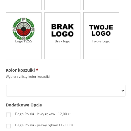
r
l
o
g
o
N
A
P
Logo PZSS
Brak logo
Twoje Logo
I
E
R
S
I
l
Kolor koszulki
*
e
Wybierz z listy kolor koszulki
w
e
j
*
Dodatkowe Opcje
Flaga Polski - lewy rękaw
+12,00 zł
Flaga Polski - prawy rękaw
+12,00 zł