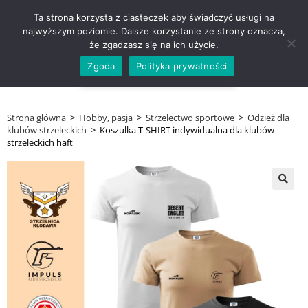
ZADZWOŃ TEL. 600 352 938
Ta strona korzysta z ciasteczek aby świadczyć usługi na
najwyższym poziomie. Dalsze korzystanie ze strony oznacza,
że zgadzasz się na ich użycie.
Zgoda
Polityka prywatności
0,00
ZŁ
MENU
0
Strona główna
>
Hobby, pasja
>
Strzelectwo sportowe
>
Odzież dla
klubów strzeleckich
>
Koszulka T-SHIRT indywidualna dla klubów
strzeleckich haft