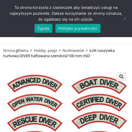
ZADZWOŃ TEL. 600 352 938
Ta strona korzysta z ciasteczek aby świadczyć usługi na
najwyższym poziomie. Dalsze korzystanie ze strony oznacza,
że zgadzasz się na ich użycie.
Zgoda
Polityka prywatności
0,00
ZŁ
MENU
0
Strona główna
>
Hobby, pasja
>
Nurkowanie
>
ŁUK naszywka
nurkowa DIVER haftowana szerokość100 mm IND