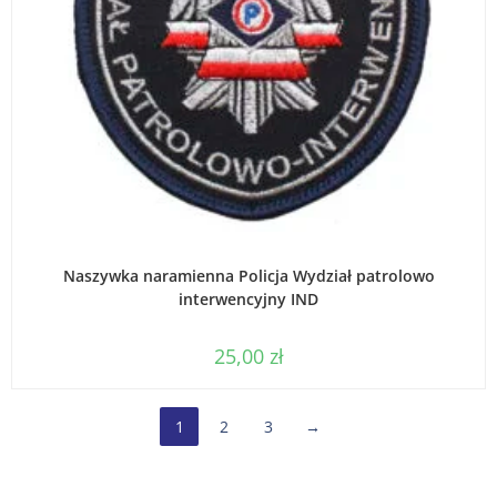
WYBIERZ OPCJE
Naszywka naramienna Policja Wydział patrolowo
interwencyjny IND
25,00
zł
1
2
3
→