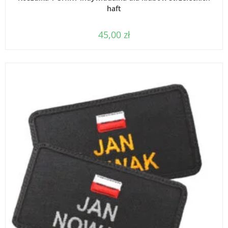
haft
45,00
zł