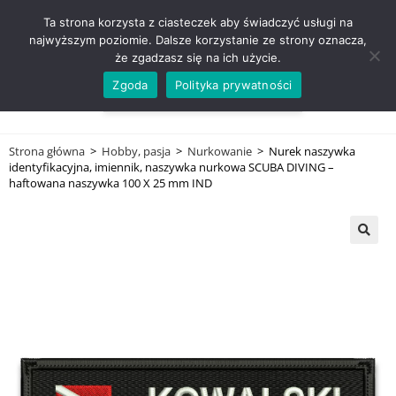
ZADZWOŃ TEL. 600 352 938
Ta strona korzysta z ciasteczek aby świadczyć usługi na
najwyższym poziomie. Dalsze korzystanie ze strony oznacza,
że zgadzasz się na ich użycie.
Zgoda
Polityka prywatności
0,00
ZŁ
MENU
0
Strona główna
>
Hobby, pasja
>
Nurkowanie
>
Nurek naszywka
identyfikacyjna, imiennik, naszywka nurkowa SCUBA DIVING –
haftowana naszywka 100 X 25 mm IND