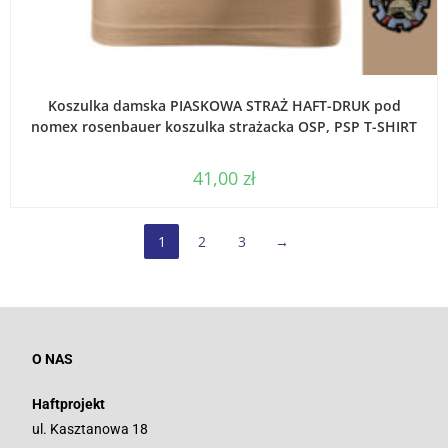
WYBIERZ OPCJE
Koszulka damska PIASKOWA STRAŻ HAFT-DRUK pod
nomex rosenbauer koszulka strażacka OSP, PSP T-SHIRT
41,00
zł
1
2
3
→
O NAS
Haftprojekt
ul. Kasztanowa 18