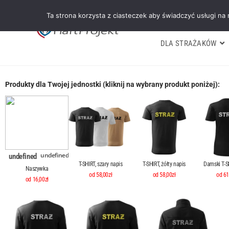
Ta strona korzysta z ciasteczek aby świadczyć usługi na
DLA STRAŻAKÓW
Produkty dla Twojej jednostki (kliknij na wybrany produkt poniżej):
undefined
undefined
T-SHIRT, szary napis
T-SHIRT, żółty napis
Damski T-SH
Naszywka
od 58,00zł
od 58,00zł
od 61
od 16,00zł