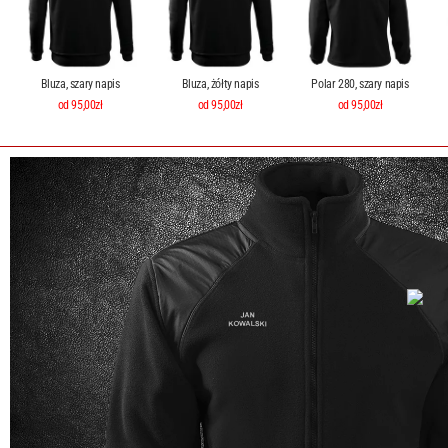
Bluza, szary napis
Bluza, żółty napis
Polar 280, szary napis
od 95,00zł
od 95,00zł
od 95,00zł