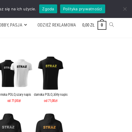
ywek
Formularz wyceny
Kontakt
ZADZWOŃ TEL. 600 352 938
z się na ich użycie.
Zgoda
Polityka prywatności
OBBY, PASJA
ODZIEŻ REKLAMOWA
0,00
ZŁ
0
mska POLO, szary napis
damska POLO, żółty napis
od 71,00zł
od 71,00zł