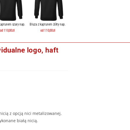
kapturem szary nap.
Bluza z kapturem żółty nap.
od 110,00zł
od 110,00zł
dualne logo, haft
cią z opcją nici metalizowanej.
konane białą nicią.