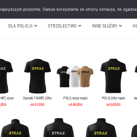
Galeria
Blog
O firmie
Cennik nasz
 najwyższym poziomie. Dalsze korzystanie ze strony oznacza, że zgadzas
DLA POLICJI
STRZELECTWO
INNE SŁUŻBY
H
IRT, szary
Damski T-SHIRT, żółty
POLO, szary napis
POLO, żółty napis
da
,00zł
od 61,00zł
od 68,00zł
od 68,00zł