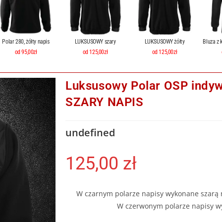
Polar 280, żółty napis
LUKSUSOWY szary
LUKSUSOWY żółty
Bluza z 
od 95,00zł
od 125,00zł
od 125,00zł
Luksusowy Polar OSP indywi
SZARY NAPIS
undefined
125,00
zł
W czarnym polarze napisy wykonane szarą ni
W czerwonym polarze napisy wy