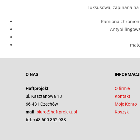
Luksusowa, zapinana na c
Ramiona chronione
Antypillingow
mate
O NAS
INFORMACJ
Haftprojekt
O firmie
ul. Kasztanowa 18
Kontakt
66-431 Czechów
Moje Konto
mail:
biuro@haftprojekt.pl
Koszyk
tel:
+48 600 352 938