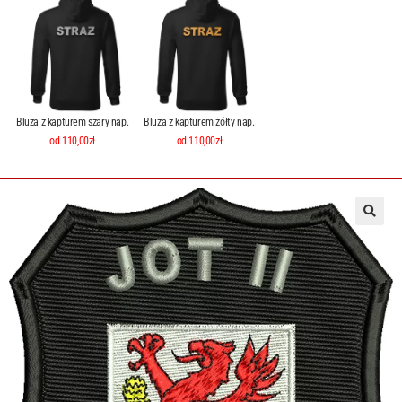
Bluza z kapturem szary nap.
Bluza z kapturem żółty nap.
od 110,00zł
od 110,00zł