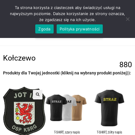
ZADZWOŃ TEL. 600 352 938
Ta strona korzysta z ciasteczek aby świadczyć usługi na
najwyższym poziomie. Dalsze korzystanie ze strony oznacza,
że zgadzasz się na ich użycie.
Zgoda
Polityka prywatności
0,00
ZŁ
MENU
0
Kołczewo
880
Produkty dla Twojej jednostki (kliknij na wybrany produkt poniżej)):
T-SHIRT, szary napis
T-SHIRT, żółty napis