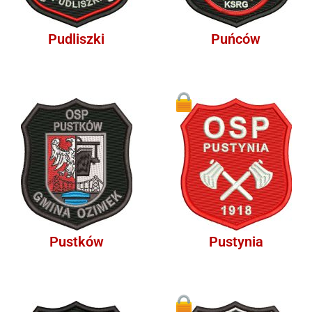
Pudliszki
Puńców
1
Pustków
Pustynia
1