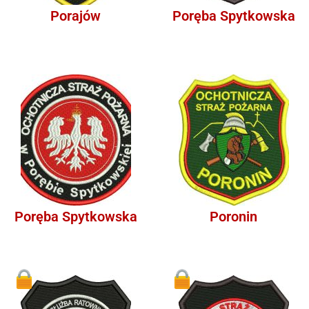
Porajów
Poręba Spytkowska
Poręba Spytkowska
Poronin
1
1