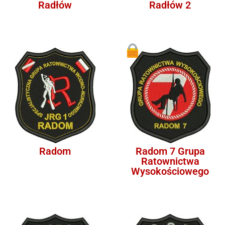
Radłów
Radłów 2
1
Radom
Radom 7 Grupa
Ratownictwa
Wysokościowego