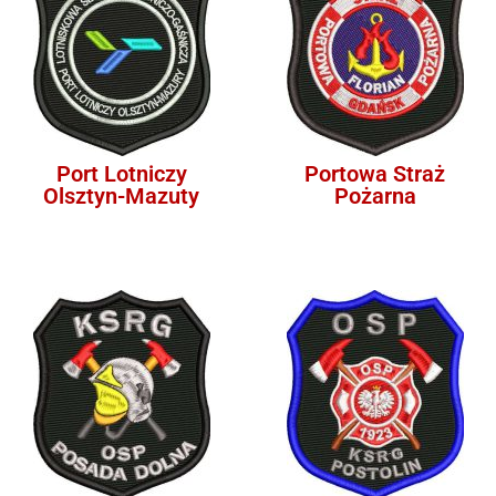
Port Lotniczy
Portowa Straż
Olsztyn-Mazuty
Pożarna