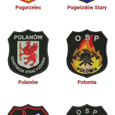
Pogorzelec
Pogwizdów Stary
Polanów
Połomia