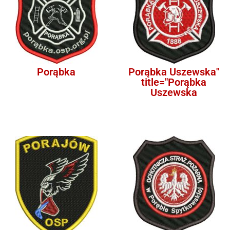
Porąbka
Porąbka Uszewska"
title="Porąbka
Uszewska