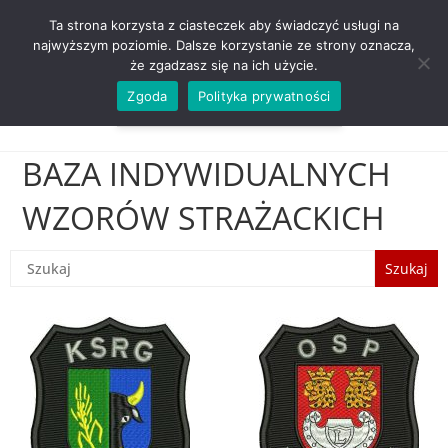
ZADZWOŃ TEL. 600 352 938
Ta strona korzysta z ciasteczek aby świadczyć usługi na
najwyższym poziomie. Dalsze korzystanie ze strony oznacza,
że zgadzasz się na ich użycie.
Zgoda
Polityka prywatności
0,00
ZŁ
MENU
0
BAZA INDYWIDUALNYCH
WZORÓW STRAŻACKICH
Szukaj