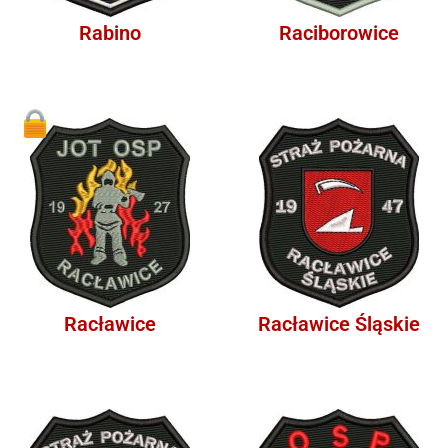
Rabino
Raciborowice
1
Racławice
Racławice Śląskie