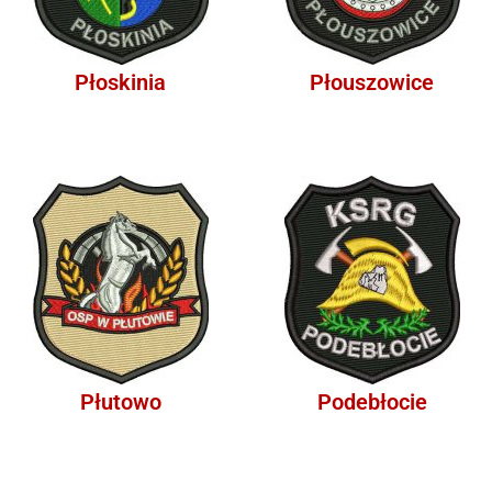
Płoskinia
Płouszowice
Płutowo
Podebłocie