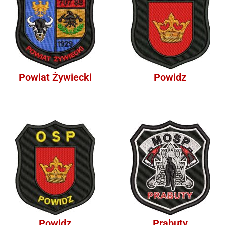
Powiat Żywiecki
Powidz
Powidz
Prabuty