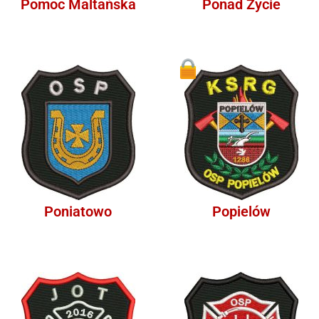
Pomoc Maltańska
Ponad Życie
1
Poniatowo
Popielów