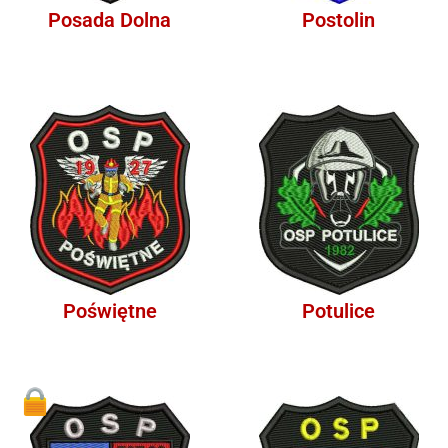
Posada Dolna
Postolin
Poświętne
Potulice
1