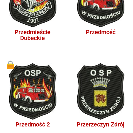
Przedmieście
Przedmość
Dubeckie
1
Przedmość 2
Przerzeczyn Zdrój