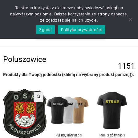
ZADZWOŃ TEL. 600 352 938
Ta strona korzysta z ciasteczek aby świadczyć usługi na
najwyższym poziomie. Dalsze korzystanie ze strony oznacza,
że zgadzasz się na ich użycie.
Zgoda
Polityka prywatności
0,00
ZŁ
MENU
0
Poluszowice
1151
Produkty dla Twojej jednostki (kliknij na wybrany produkt poniżej)):
T-SHIRT, szary napis
T-SHIRT, żółty napis