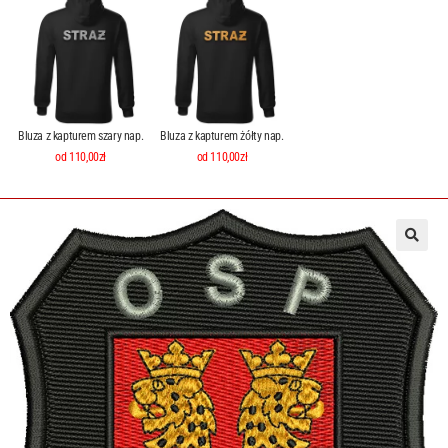
Bluza z kapturem szary nap.
Bluza z kapturem żółty nap.
od 110,00zł
od 110,00zł