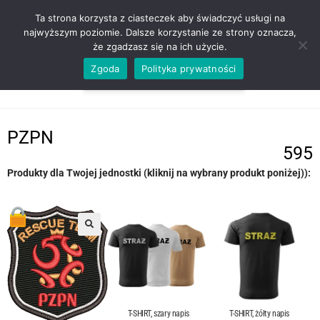
ZADZWOŃ TEL. 600 352 938
Ta strona korzysta z ciasteczek aby świadczyć usługi na
najwyższym poziomie. Dalsze korzystanie ze strony oznacza,
że zgadzasz się na ich użycie.
Zgoda
Polityka prywatności
0,00
ZŁ
MENU
0
PZPN
595
Produkty dla Twojej jednostki (kliknij na wybrany produkt poniżej)):
T-SHIRT, szary napis
T-SHIRT, żółty napis