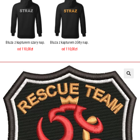
Bluza z kapturem szary nap.
Bluza z kapturem żółty nap.
od 110,00zł
od 110,00zł