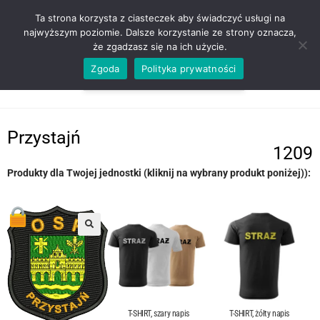
ZADZWOŃ TEL. 600 352 938
Ta strona korzysta z ciasteczek aby świadczyć usługi na
najwyższym poziomie. Dalsze korzystanie ze strony oznacza,
że zgadzasz się na ich użycie.
Zgoda
Polityka prywatności
0,00
ZŁ
MENU
0
Przystajń
1209
Produkty dla Twojej jednostki (kliknij na wybrany produkt poniżej)):
T-SHIRT, szary napis
T-SHIRT, żółty napis