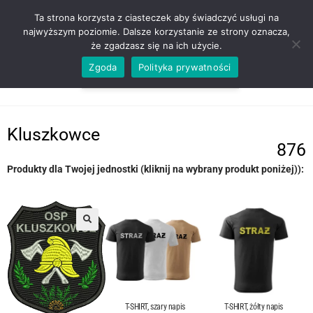
ZADZWOŃ TEL. 600 352 938
Ta strona korzysta z ciasteczek aby świadczyć usługi na
najwyższym poziomie. Dalsze korzystanie ze strony oznacza,
że zgadzasz się na ich użycie.
Zgoda
Polityka prywatności
0,00
ZŁ
MENU
0
Kluszkowce
876
Produkty dla Twojej jednostki (kliknij na wybrany produkt poniżej)):
T-SHIRT, szary napis
T-SHIRT, żółty napis