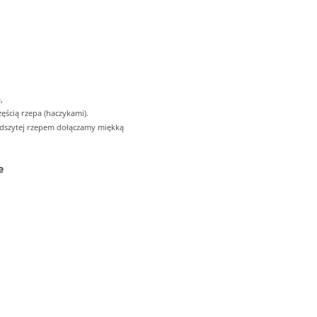
,
ęścią rzepa (haczykami).
odszytej rzepem dołączamy miękką
e