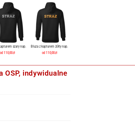
kapturem szary nap.
Bluza z kapturem żółty nap.
od 110,00zł
od 110,00zł
a OSP, indywidualne