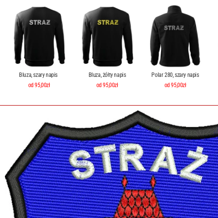
Bluza, szary napis
Bluza, żółty napis
Polar 280, szary napis
od 95,00zł
od 95,00zł
od 95,00zł