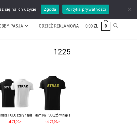
ywek
Formularz wyceny
Kontakt
ZADZWOŃ TEL. 600 352 938
z się na ich użycie.
Zgoda
Polityka prywatności
OBBY, PASJA
ODZIEŻ REKLAMOWA
0,00
ZŁ
0
1225
mska POLO, szary napis
damska POLO, żółty napis
od 71,00zł
od 71,00zł