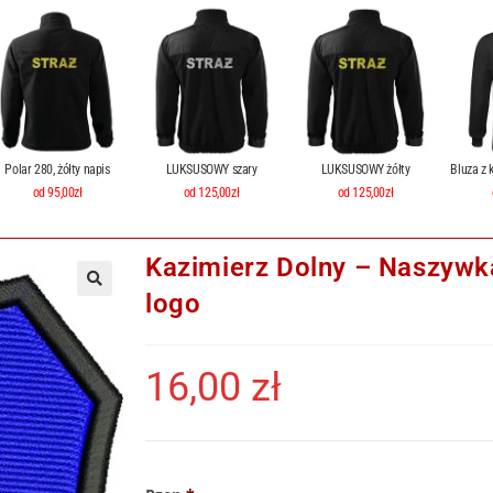
Polar 280, żółty napis
LUKSUSOWY szary
LUKSUSOWY żółty
Bluza z 
od 95,00zł
od 125,00zł
od 125,00zł
Kazimierz Dolny – Naszywk
logo
16,00
zł