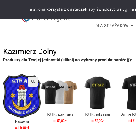
Ta strona korzysta z ciasteczek aby świadczyć usługi na
DLA STRAŻAKÓW
Kazimierz Dolny
Produkty dla Twojej jednostki (kliknij na wybrany produkt poniżej)):
T-SHIRT, szary napis
T-SHIRT, żółty napis
Damski T-SH
od 58,00zł
od 58,00zł
od 61
Naszywka
od 16,00zł