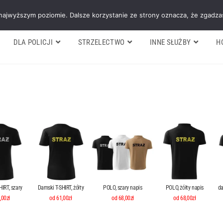
Galeria
Blog
O firmie
Cennik nasz
 najwyższym poziomie. Dalsze korzystanie ze strony oznacza, że zgadzas
DLA POLICJI
STRZELECTWO
INNE SŁUŻBY
H
IRT, szary
Damski T-SHIRT, żółty
POLO, szary napis
POLO, żółty napis
da
,00zł
od 61,00zł
od 68,00zł
od 68,00zł