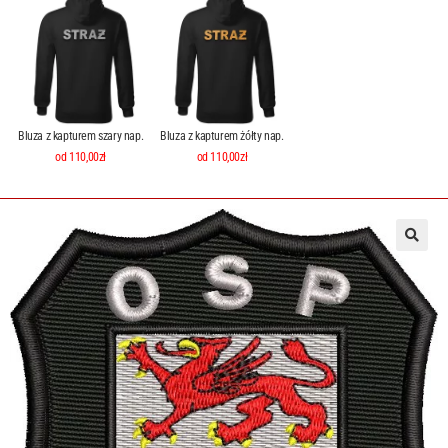
Bluza z kapturem szary nap.
Bluza z kapturem żółty nap.
od 110,00zł
od 110,00zł