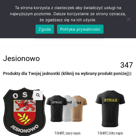
ZADZWOŃ TEL. 600 352 938
Ta strona korzysta z ciasteczek aby świadczyć usługi na
najwyższym poziomie. Dalsze korzystanie ze strony oznacza,
że zgadzasz się na ich użycie.
Zgoda
Polityka prywatności
0,00
ZŁ
MENU
0
Jesionowo
347
Produkty dla Twojej jednostki (kliknij na wybrany produkt poniżej)):
T-SHIRT, szary napis
T-SHIRT, żółty napis