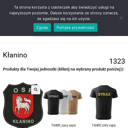
ZADZWOŃ TEL. 600 352 938
Ta strona korzysta z ciasteczek aby świadczyć usługi na
najwyższym poziomie. Dalsze korzystanie ze strony oznacza,
że zgadzasz się na ich użycie.
Zgoda
Polityka prywatności
0,00
ZŁ
MENU
0
Kłanino
1323
Produkty dla Twojej jednostki (kliknij na wybrany produkt poniżej)):
T-SHIRT, szary napis
T-SHIRT, żółty napis