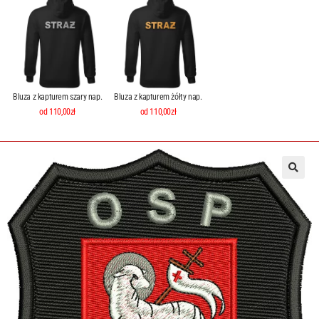
Bluza z kapturem szary nap.
Bluza z kapturem żółty nap.
od 110,00zł
od 110,00zł