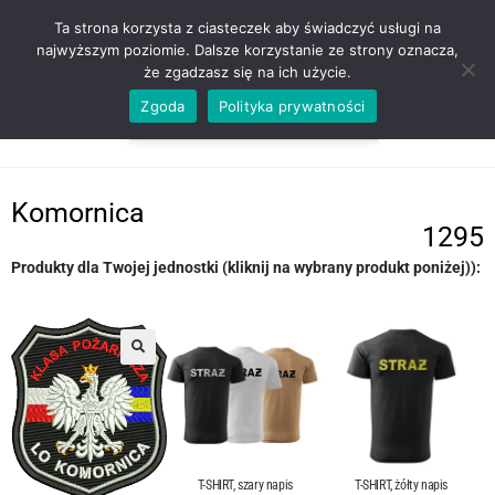
ZADZWOŃ TEL. 600 352 938
Ta strona korzysta z ciasteczek aby świadczyć usługi na
najwyższym poziomie. Dalsze korzystanie ze strony oznacza,
że zgadzasz się na ich użycie.
Zgoda
Polityka prywatności
0,00
ZŁ
MENU
0
Komornica
1295
Produkty dla Twojej jednostki (kliknij na wybrany produkt poniżej)):
T-SHIRT, szary napis
T-SHIRT, żółty napis