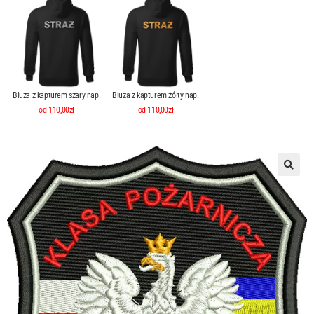
Bluza z kapturem szary nap.
Bluza z kapturem żółty nap.
od 110,00zł
od 110,00zł