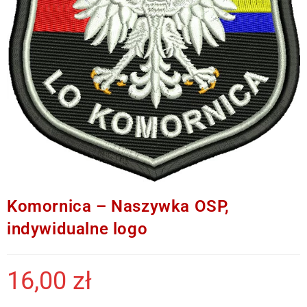
Komornica – Naszywka OSP,
indywidualne logo
16,00
zł