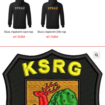
Bluza z kapturem szary nap.
Bluza z kapturem żółty nap.
od 110,00zł
od 110,00zł