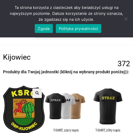
ZADZWOŃ TEL. 600 352 938
Ta strona korzysta z ciasteczek aby świadczyć usługi na
najwyższym poziomie. Dalsze korzystanie ze strony oznacza,
że zgadzasz się na ich użycie.
Zgoda
Polityka prywatności
0,00
ZŁ
MENU
0
Kijowiec
372
Produkty dla Twojej jednostki (kliknij na wybrany produkt poniżej)):
T-SHIRT, szary napis
T-SHIRT, żółty napis