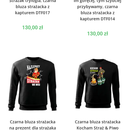
Strażak trylogia, czarna
Im goręcej, tym szybciej
bluza strażacka z
przybywamy, czarna
kapturem DTF017
bluza strażacka z
kapturem DTF014
130,00
zł
130,00
zł
WYBIERZ OPCJE
WYBIERZ OPCJE
Czarna bluza strażacka
Czarna bluza strażacka
na prezent dla strażaka
Kocham Straż & Piwo