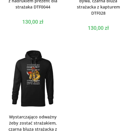
z nadrukiem prezent dla
bywa, czarna bluza
strażaka DTF0044
strażacka z kapturem
DTF028
130,00
zł
130,00
zł
WYBIERZ OPCJE
Wystarczająco odważny
żeby zostać strażakiem,
czarna bluza strażacka z