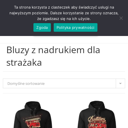
ZADZWOŃ TEL. 600 352 938
Ta strona korzysta z ciasteczek aby świadczyć usługi na
najwyższym poziomie. Dalsze korzystanie ze strony oznacza,
że zgadzasz się na ich użycie.
Zgoda
Polityka prywatności
0,00
ZŁ
MENU
0
Bluzy z nadrukiem dla
strażaka
Domyślne sortowanie