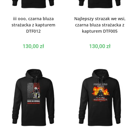
WYBIERZ OPCJE
WYBIERZ OPCJE
iii ooo, czarna bluza
Najlepszy strazak we wsi,
strażacka z kapturem
czarna bluza strażacka z
DTF012
kapturem DTF005
130,00
zł
130,00
zł