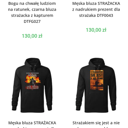
WYBIERZ OPCJE
WYBIERZ OPCJE
Bogu na chwałę ludziom
Męska bluza STRAŻACKA
na ratunek, czarna bluza
z nadrukiem prezent dla
strażacka z kapturem
strażaka DTF0043
DTFG027
130,00
zł
130,00
zł
WYBIERZ OPCJE
WYBIERZ OPCJE
Męska bluza STRAŻACKA
Strażakiem się jest a nie