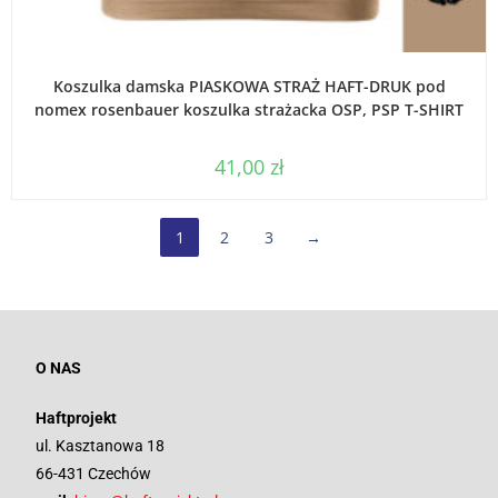
WYBIERZ OPCJE
Koszulka damska PIASKOWA STRAŻ HAFT-DRUK pod
nomex rosenbauer koszulka strażacka OSP, PSP T-SHIRT
41,00
zł
1
2
3
→
O NAS
Haftprojekt
ul. Kasztanowa 18
66-431 Czechów