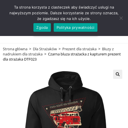
ZADZWOŃ TEL. 600 352 938
Ta strona korzysta z ciasteczek aby świadczyć usługi na
najwyższym poziomie. Dalsze korzystanie ze strony oznacza,
że zgadzasz się na ich użycie.
Zgoda
Polityka prywatności
0,00
ZŁ
MENU
0
Strona główna
>
Dla Strażaków
>
Prezent dla strażaka
>
Bluzy z
nadrukiem dla strażaka
>
Czarna bluza strażacka z kapturem prezent
dla strażaka DTF023