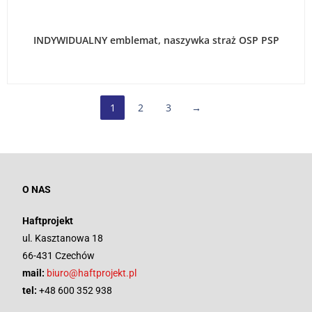
WYBIERZ OPCJE
INDYWIDUALNY emblemat, naszywka straż OSP PSP
1
2
3
→
O NAS
Haftprojekt
ul. Kasztanowa 18
66-431 Czechów
mail:
biuro@haftprojekt.pl
tel:
+48 600 352 938