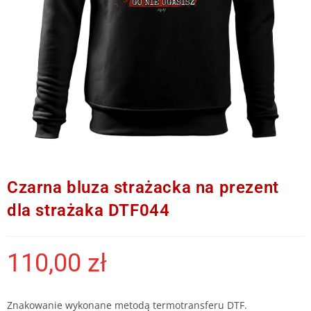
Czarna bluza strażacka na prezent
dla strażaka DTF044
110,00
zł
Znakowanie wykonane metodą termotransferu DTF.