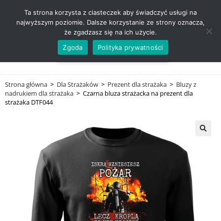
ZADZWOŃ TEL. 600 352 938
Ta strona korzysta z ciasteczek aby świadczyć usługi na
najwyższym poziomie. Dalsze korzystanie ze strony oznacza,
że zgadzasz się na ich użycie.
Zgoda
Polityka prywatności
0,00
ZŁ
MENU
0
Strona główna
>
Dla Strażaków
>
Prezent dla strażaka
>
Bluzy z
nadrukiem dla strażaka
>
Czarna bluza strażacka na prezent dla
strażaka DTF044