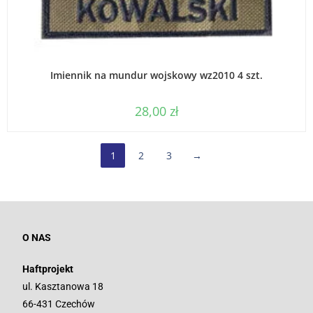
WYBIERZ OPCJE
Imiennik na mundur wojskowy wz2010 4 szt.
28,00
zł
1
2
3
→
O NAS
Haftprojekt
ul. Kasztanowa 18
66-431 Czechów