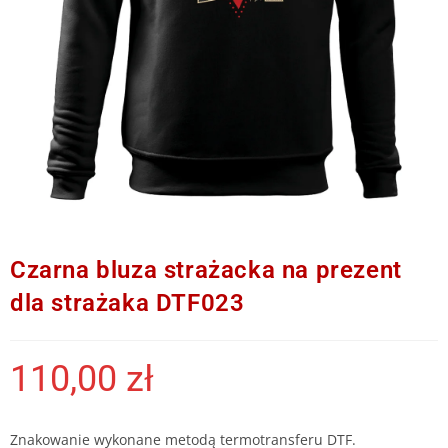
Czarna bluza strażacka na prezent
dla strażaka DTF023
110,00
zł
Znakowanie wykonane metodą termotransferu DTF.