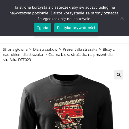
ZADZWOŃ TEL. 600 352 938
Ta strona korzysta z ciasteczek aby świadczyć usługi na
najwyższym poziomie. Dalsze korzystanie ze strony oznacza,
że zgadzasz się na ich użycie.
Zgoda
Polityka prywatności
0,00
ZŁ
MENU
0
Strona główna
>
Dla Strażaków
>
Prezent dla strażaka
>
Bluzy z
nadrukiem dla strażaka
>
Czarna bluza strażacka na prezent dla
strażaka DTF023