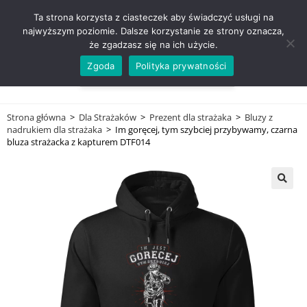
ZADZWOŃ TEL. 600 352 938
Ta strona korzysta z ciasteczek aby świadczyć usługi na
najwyższym poziomie. Dalsze korzystanie ze strony oznacza,
że zgadzasz się na ich użycie.
Zgoda
Polityka prywatności
0,00
ZŁ
MENU
0
Strona główna
>
Dla Strażaków
>
Prezent dla strażaka
>
Bluzy z
nadrukiem dla strażaka
>
Im goręcej, tym szybciej przybywamy, czarna
bluza strażacka z kapturem DTF014