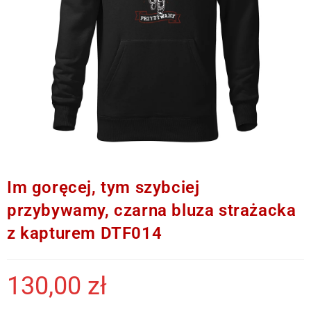
Im goręcej, tym szybciej
przybywamy, czarna bluza strażacka
z kapturem DTF014
130,00
zł