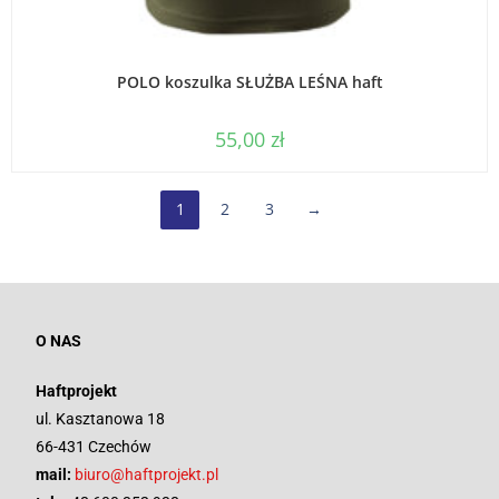
WYBIERZ OPCJE
POLO koszulka SŁUŻBA LEŚNA haft
55,00
zł
1
2
3
→
O NAS
Haftprojekt
ul. Kasztanowa 18
66-431 Czechów
mail:
biuro@haftprojekt.pl