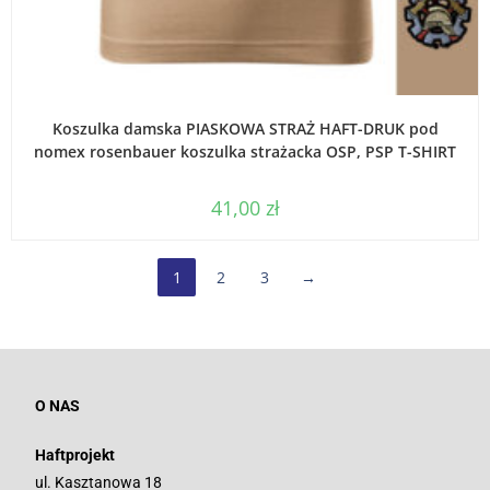
WYBIERZ OPCJE
Koszulka damska PIASKOWA STRAŻ HAFT-DRUK pod
nomex rosenbauer koszulka strażacka OSP, PSP T-SHIRT
41,00
zł
1
2
3
→
O NAS
Haftprojekt
ul. Kasztanowa 18