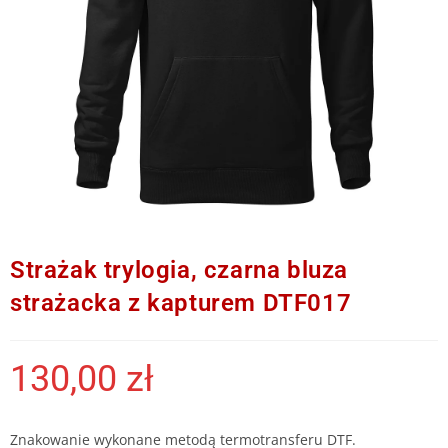
Strażak trylogia, czarna bluza
strażacka z kapturem DTF017
130,00
zł
Znakowanie wykonane metodą termotransferu DTF.