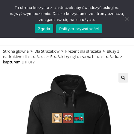
ZADZWOŃ TEL. 600 352 938
Ta strona korzysta z ciasteczek aby świadczyć usługi na
najwyższym poziomie. Dalsze korzystanie ze strony oznacza,
że zgadzasz się na ich użycie.
Zgoda
Polityka prywatności
0,00
ZŁ
MENU
0
Strona główna
>
Dla Strażaków
>
Prezent dla strażaka
>
Bluzy z
nadrukiem dla strażaka
>
Strażak trylogia, czarna bluza strażacka z
kapturem DTF017