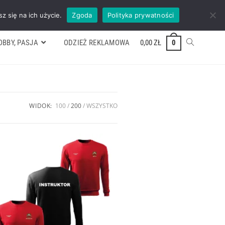
ywek
Formularz wyceny
Kontakt
ZADZWOŃ TEL. 600 352 938
z się na ich użycie.
Zgoda
Polityka prywatności
OBBY, PASJA
ODZIEŻ REKLAMOWA
0,00
ZŁ
0
WIDOK:
100
200
WSZYSTKO