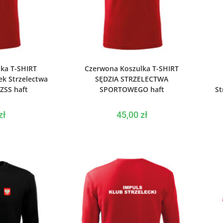
PCJE
WYBIERZ OPCJE
ka T-SHIRT
Czerwona Koszulka T-SHIRT
ek Strzelectwa
SĘDZIA STRZELECTWA
ZSS haft
SPORTOWEGO haft
St
zł
45,00
zł