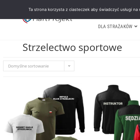
Ta strona korzysta z ciasteczek aby świadczyć usługi na
DLA STRAŻAKÓW
Strzelectwo sportowe
Domyślne sortowanie