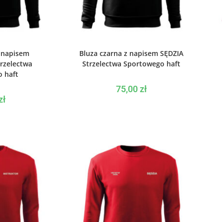
PCJE
WYBIERZ OPCJE
z napisem
Bluza czarna z napisem SĘDZIA
rzelectwa
Strzelectwa Sportowego haft
 haft
75,00
zł
zł