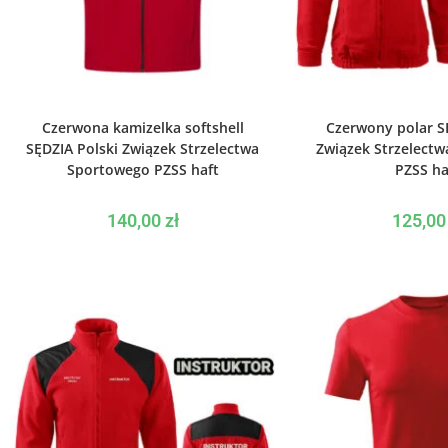
WYBIERZ OPCJE
WYBIERZ O
Czerwona kamizelka softshell
Czerwony polar S
SĘDZIA Polski Związek Strzelectwa
Związek Strzelect
Sportowego PZSS haft
PZSS ha
140,00
zł
125,0