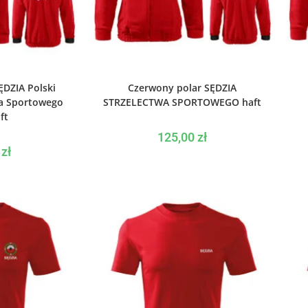
PCJE
WYBIERZ OPCJE
ĘDZIA Polski
Czerwony polar SĘDZIA
wa Sportowego
STRZELECTWA SPORTOWEGO haft
ft
125,00
zł
0
zł