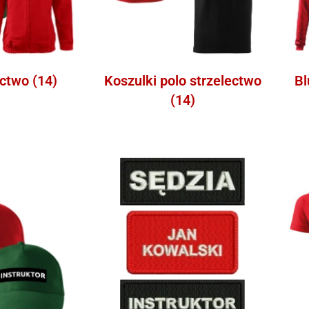
ectwo
(14)
Koszulki polo strzelectwo
Bl
(14)