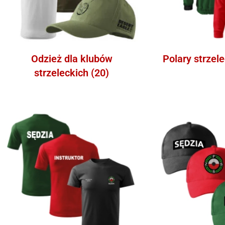
Odzież dla klubów
Polary strzel
strzeleckich
(20)