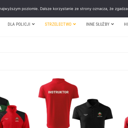
Galeria
Blog
O firmie
Cennik nasz
 najwyższym poziomie. Dalsze korzystanie ze strony oznacza, że zgadzas
DLA POLICJI
STRZELECTWO
INNE SŁUŻBY
H