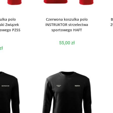
PCJE
WYBIERZ OPCJE
ulka polo
Czerwona koszulka polo
B
ki Związek
INSTRUKTOR strzelectwa
Z
towego PZSS
sportowego HAFT
55,00
zł
zł