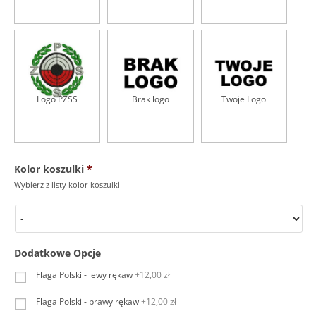
r
l
o
g
o
N
A
P
Logo PZSS
Brak logo
Twoje Logo
I
E
R
S
I
l
Kolor koszulki
*
e
Wybierz z listy kolor koszulki
w
e
j
*
Dodatkowe Opcje
Flaga Polski - lewy rękaw
+12,00 zł
Flaga Polski - prawy rękaw
+12,00 zł