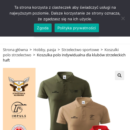
ZADZWOŃ TEL. 600 352 938
Ta strona korzysta z ciasteczek aby świadczyć usługi na
najwyższym poziomie. Dalsze korzystanie ze strony oznacza,
że zgadzasz się na ich użycie.
Zgoda
Polityka prywatności
0,00
ZŁ
MENU
0
Strona główna
>
Hobby, pasja
>
Strzelectwo sportowe
>
Koszulki
polo strzelectwo
>
Koszulka polo indywidualna dla klubów strzeleckich
haft