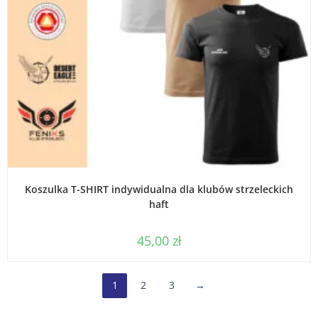
WYBIERZ OPCJE
Koszulka T-SHIRT indywidualna dla klubów strzeleckich
haft
45,00
zł
1
2
3
→