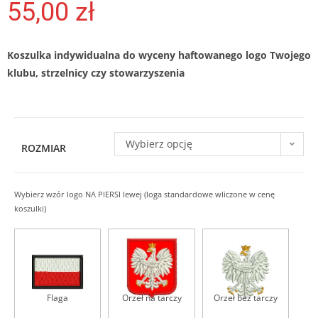
55,00
zł
Koszulka indywidualna do wyceny haftowanego logo Twojego
klubu, strzelnicy czy stowarzyszenia
Wybierz opcję
ROZMIAR
W
Wybierz wzór logo NA PIERSI lewej (loga standardowe wliczone w cenę
y
koszulki)
b
i
e
r
z
w
z
Flaga
Orzeł na tarczy
Orzeł bez tarczy
ó