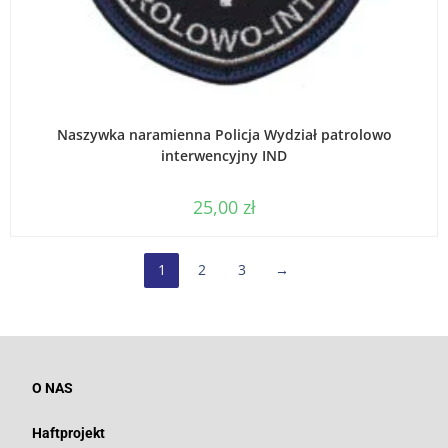
WYBIERZ OPCJE
Naszywka naramienna Policja Wydział patrolowo
interwencyjny IND
25,00
zł
1
2
3
→
O NAS
Haftprojekt