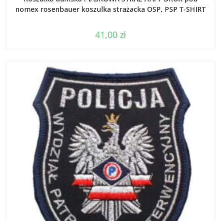
nomex rosenbauer koszulka strażacka OSP, PSP T-SHIRT
41,00
zł