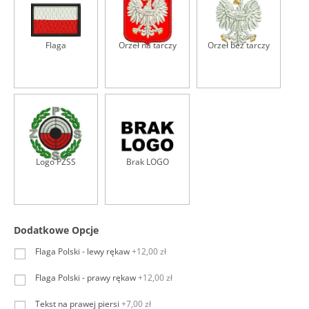
b
i
e
r
Flaga
Orzeł na tarczy
Orzeł bez tarczy
z
w
z
ó
r
l
o
g
o
Logo PZSS
Brak LOGO
N
A
P
I
E
Dodatkowe Opcje
R
S
Flaga Polski - lewy rękaw
+12,00 zł
I
l
Flaga Polski - prawy rękaw
+12,00 zł
e
w
Tekst na prawej piersi
+7,00 zł
e