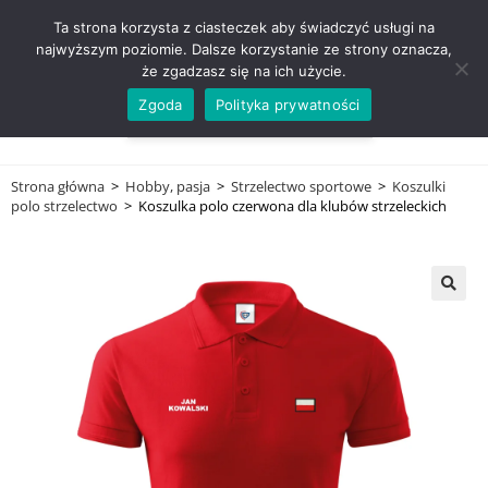
ZADZWOŃ TEL. 600 352 938
Ta strona korzysta z ciasteczek aby świadczyć usługi na
najwyższym poziomie. Dalsze korzystanie ze strony oznacza,
że zgadzasz się na ich użycie.
Zgoda
Polityka prywatności
0,00
ZŁ
MENU
0
Strona główna
>
Hobby, pasja
>
Strzelectwo sportowe
>
Koszulki
polo strzelectwo
>
Koszulka polo czerwona dla klubów strzeleckich