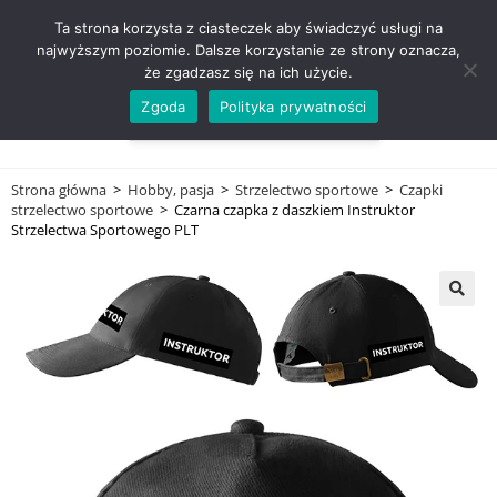
ZADZWOŃ TEL. 600 352 938
Ta strona korzysta z ciasteczek aby świadczyć usługi na
najwyższym poziomie. Dalsze korzystanie ze strony oznacza,
że zgadzasz się na ich użycie.
Zgoda
Polityka prywatności
0,00
ZŁ
MENU
0
Strona główna
>
Hobby, pasja
>
Strzelectwo sportowe
>
Czapki
strzelectwo sportowe
>
Czarna czapka z daszkiem Instruktor
Strzelectwa Sportowego PLT