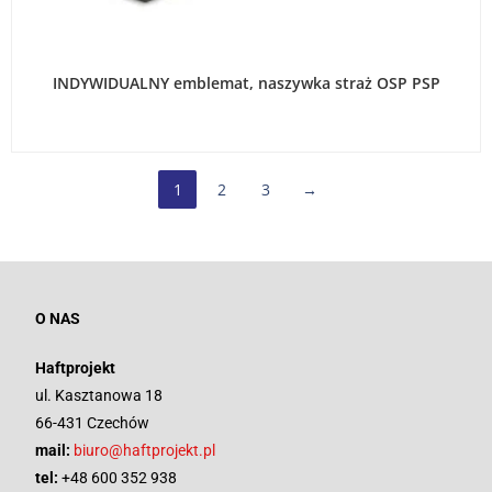
WYBIERZ OPCJE
INDYWIDUALNY emblemat, naszywka straż OSP PSP
1
2
3
→
O NAS
Haftprojekt
ul. Kasztanowa 18
66-431 Czechów
mail:
biuro@haftprojekt.pl
tel:
+48 600 352 938