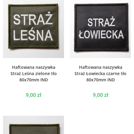
WYBIERZ OPCJE
WYBIERZ OPCJE
Haftowana naszywka
Haftowana naszywka
Straż Leśna zielone tło
Straż Łowiecka czarne tło
80x70mm IND
80x70mm IND
9,00
zł
9,00
zł