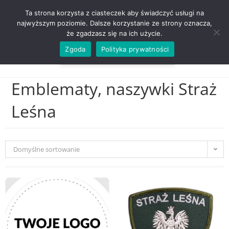
ZADZWOŃ TEL. 600 352 938
Ta strona korzysta z ciasteczek aby świadczyć usługi na
najwyższym poziomie. Dalsze korzystanie ze strony oznacza,
że zgadzasz się na ich użycie.
Zgoda
Polityka prywatności
0,00
ZŁ
MENU
0
Emblematy, naszywki Straż
Leśna
Domyślne sortowanie