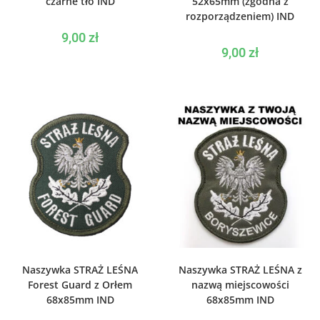
czarne tło IND
52x65mm (zgodna z
rozporządzeniem) IND
9,00
zł
9,00
zł
WYBIERZ OPCJE
WYBIERZ OPCJE
Naszywka STRAŻ LEŚNA
Naszywka STRAŻ LEŚNA z
Forest Guard z Orłem
nazwą miejscowości
68x85mm IND
68x85mm IND