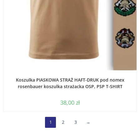
WYBIERZ OPCJE
Koszulka PIASKOWA STRAŻ HAFT-DRUK pod nomex
rosenbauer koszulka strażacka OSP, PSP T-SHIRT
38,00
zł
1
2
3
→