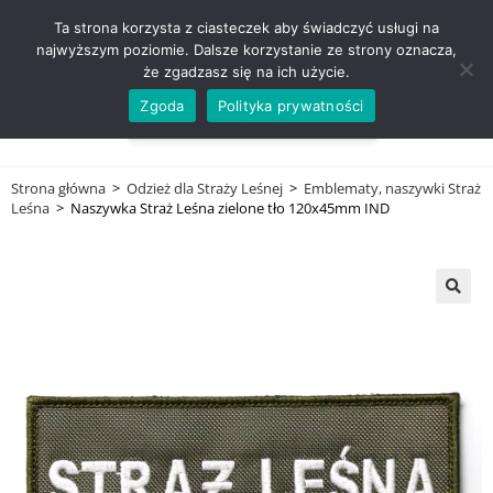
ZADZWOŃ TEL. 600 352 938
Ta strona korzysta z ciasteczek aby świadczyć usługi na
najwyższym poziomie. Dalsze korzystanie ze strony oznacza,
że zgadzasz się na ich użycie.
Zgoda
Polityka prywatności
0,00
ZŁ
MENU
0
Strona główna
>
Odzież dla Straży Leśnej
>
Emblematy, naszywki Straż
Leśna
>
Naszywka Straż Leśna zielone tło 120x45mm IND