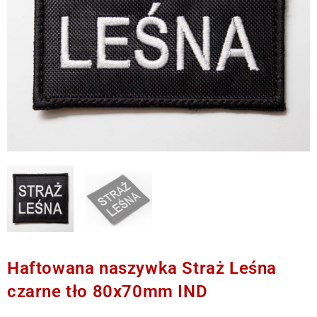
Haftowana naszywka Straż Leśna
czarne tło 80x70mm IND