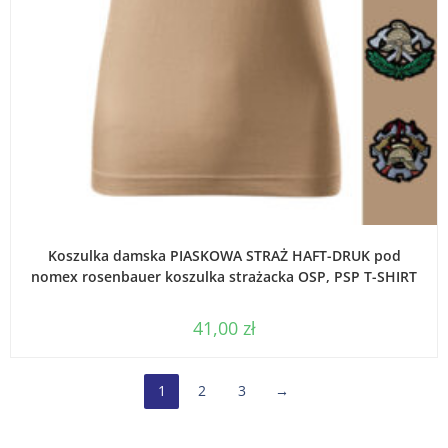
WYBIERZ OPCJE
Koszulka damska PIASKOWA STRAŻ HAFT-DRUK pod
nomex rosenbauer koszulka strażacka OSP, PSP T-SHIRT
41,00
zł
1
2
3
→