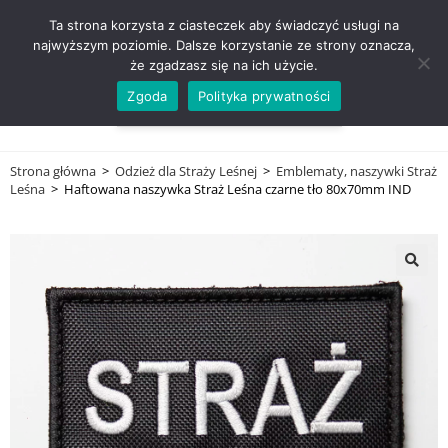
ZADZWOŃ TEL. 600 352 938
Ta strona korzysta z ciasteczek aby świadczyć usługi na
najwyższym poziomie. Dalsze korzystanie ze strony oznacza,
że zgadzasz się na ich użycie.
Zgoda
Polityka prywatności
0,00
ZŁ
MENU
0
Strona główna
>
Odzież dla Straży Leśnej
>
Emblematy, naszywki Straż
Leśna
>
Haftowana naszywka Straż Leśna czarne tło 80x70mm IND