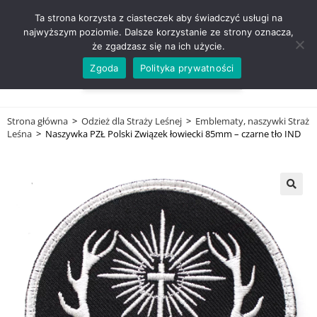
ZADZWOŃ TEL. 600 352 938
Ta strona korzysta z ciasteczek aby świadczyć usługi na
najwyższym poziomie. Dalsze korzystanie ze strony oznacza,
że zgadzasz się na ich użycie.
Zgoda
Polityka prywatności
0,00
ZŁ
MENU
0
Strona główna
>
Odzież dla Straży Leśnej
>
Emblematy, naszywki Straż
Leśna
>
Naszywka PZŁ Polski Związek łowiecki 85mm – czarne tło IND