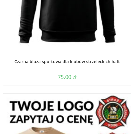
WYBIERZ OPCJE
Czarna bluza sportowa dla klubów strzeleckich haft
75,00
zł