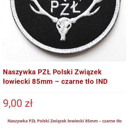
Naszywka PZŁ Polski Związek
łowiecki 85mm – czarne tło IND
9,00
zł
Naszywka PZŁ Polski Związek łowiecki 85mm – czarne tło