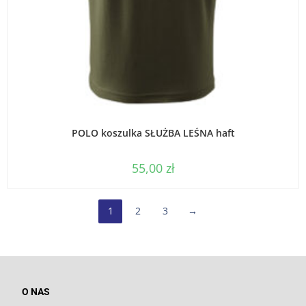
WYBIERZ OPCJE
POLO koszulka SŁUŻBA LEŚNA haft
55,00
zł
1
2
3
→
O NAS