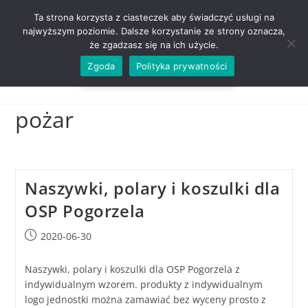
ZADZWOŃ TEL. 600 352 938
Ta strona korzysta z ciasteczek aby świadczyć usługi na
najwyższym poziomie. Dalsze korzystanie ze strony oznacza,
że zgadzasz się na ich użycie.
Zgoda
Polityka prywatności
0,00
ZŁ
MENU
0
pożar
Naszywki, polary i koszulki dla
OSP Pogorzela
2020-06-30
Naszywki, polary i koszulki dla OSP Pogorzela z
indywidualnym wzorem. produkty z indywidualnym
logo jednostki można zamawiać bez wyceny prosto z