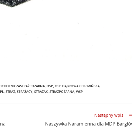
OCHOTNICZASTRAŻPOŻARNA
,
OSP
,
OSP DĄBROWA CHEŁMIŃSKA
,
PL
,
STRAŻ
,
STRAŻACY
,
STRAŻAK
,
STRAŻPOŻARNA
,
WSP
Następny wpis
pna
Naszywka Naramienna dla MDP Bargł