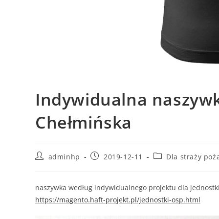
Indywidualna naszyw
Chełmińska
adminhp
2019-12-11
Dla straży poż
naszywka według indywidualnego projektu dla jednostk
https://magento.haft-projekt.pl/jednostki-osp.html