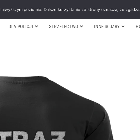
Galeria
Blog
O firmie
Cennik nasz
 najwyższym poziomie. Dalsze korzystanie ze strony oznacza, że zgadzas
DLA POLICJI
STRZELECTWO
INNE SŁUŻBY
H