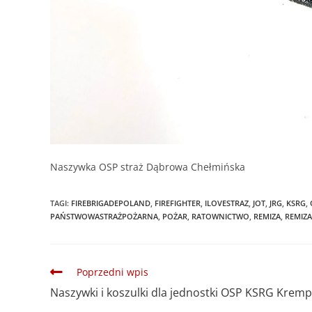
Naszywka OSP straż Dąbrowa Chełmińska
TAGI
:
FIREBRIGADEPOLAND
,
FIREFIGHTER
,
ILOVESTRAZ
,
JOT
,
JRG
,
KSRG
,
PAŃSTWOWASTRAŻPOŻARNA
,
POŻAR
,
RATOWNICTWO
,
REMIZA
,
REMIZA
Poprzedni wpis
Naszywki i koszulki dla jednostki OSP KSRG Krem