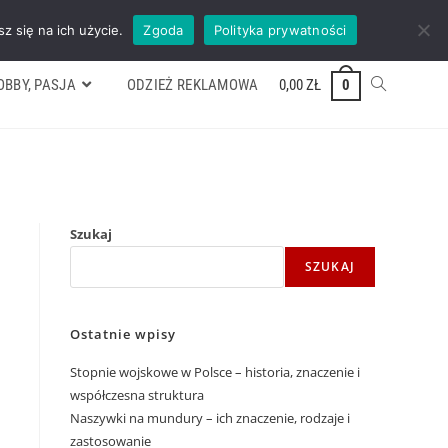
ywek
Formularz wyceny
Kontakt
ZADZWOŃ TEL. 600 352 938
z się na ich użycie.
Zgoda
Polityka prywatności
OBBY, PASJA
ODZIEŻ REKLAMOWA
0,00
ZŁ
0
Szukaj
SZUKAJ
Ostatnie wpisy
Stopnie wojskowe w Polsce – historia, znaczenie i
współczesna struktura
Naszywki na mundury – ich znaczenie, rodzaje i
zastosowanie