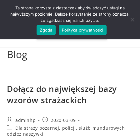
ZADZWOŃ TEL. 600 352 938
Ta strona korzysta z ciasteczek aby świadczyć usługi na
najwyższym poziomie. Dalsze korzystanie ze strony oznacza,
że zgadzasz się na ich użycie.
Zgoda
Polityka prywatności
0,00
ZŁ
MENU
0
Blog
Dołącz do największej bazy
wzorów strażackich
adminhp
2020-03-09
Dla straży pożarnej, policji, służb mundurowych
odzież naszywki