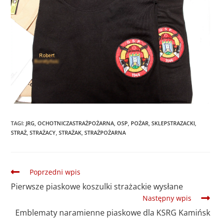
TAGI
:
JRG
,
OCHOTNICZASTRAŻPOŻARNA
,
OSP
,
POŻAR
,
SKLEPSTRAZACKI
,
STRAŻ
,
STRAŻACY
,
STRAŻAK
,
STRAŻPOŻARNA
Poprzedni wpis
Pierwsze piaskowe koszulki strażackie wysłane
Następny wpis
Emblematy naramienne piaskowe dla KSRG Kamińsk