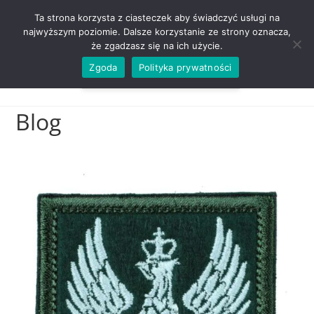
ZADZWOŃ TEL. 600 352 938
Ta strona korzysta z ciasteczek aby świadczyć usługi na
najwyższym poziomie. Dalsze korzystanie ze strony oznacza,
że zgadzasz się na ich użycie.
Zgoda
Polityka prywatności
0,00
ZŁ
MENU
0
Blog