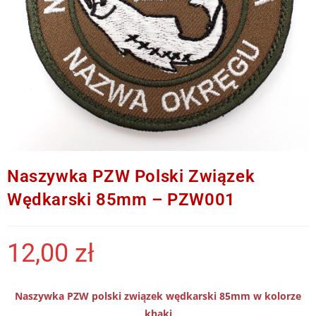
Naszywka PZW Polski Związek
Wędkarski 85mm – PZW001
12,00
zł
Naszywka PZW polski związek wędkarski 85mm w kolorze
khaki