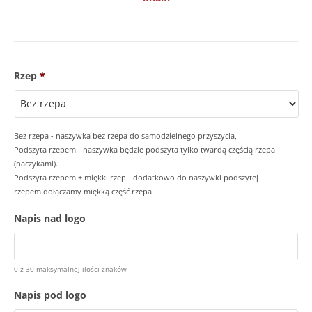
Rzep
*
Bez rzepa - naszywka bez rzepa do samodzielnego przyszycia,
Podszyta rzepem - naszywka będzie podszyta tylko twardą częścią rzepa
(haczykami).
Podszyta rzepem + miękki rzep - dodatkowo do naszywki podszytej
rzepem dołączamy miękką część rzepa.
Napis nad logo
0 z 30 maksymalnej ilości znaków
Napis pod logo