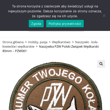
ZADZWOŃ TEL. 600 352 938
Ta strona korzysta z ciasteczek aby świadczyć usługi na
najwyższym poziomie. Dalsze korzystanie ze strony oznacza,
że zgadzasz się na ich użycie.
Zgoda
Polityka prywatności
0,00
ZŁ
MENU
0
Strona główna
>
Hobby, pasja
>
Wędkarstwo
>
Naszywki - koła
łowieckie i wędkarskie
>
Naszywka PZW Polski Związek Wędkarski
85mm – PZW001