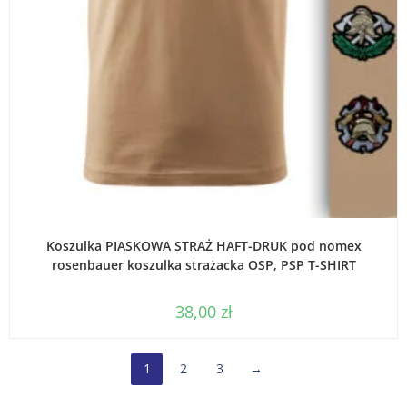
WYBIERZ OPCJE
Koszulka PIASKOWA STRAŻ HAFT-DRUK pod nomex
rosenbauer koszulka strażacka OSP, PSP T-SHIRT
38,00
zł
1
2
3
→