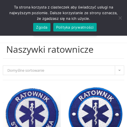
ZADZWOŃ TEL. 600 352 938
Ta strona korzysta z ciasteczek aby świadczyć usługi na
najwyższym poziomie. Dalsze korzystanie ze strony oznacza,
że zgadzasz się na ich użycie.
Zgoda
Polityka prywatności
0,00
ZŁ
MENU
0
Naszywki ratownicze
Domyślne sortowanie