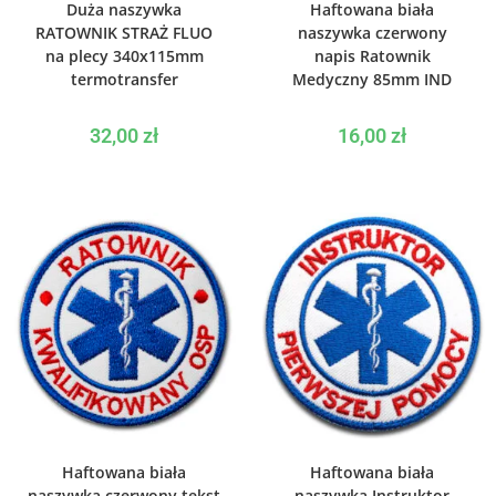
Duża naszywka
Haftowana biała
RATOWNIK STRAŻ FLUO
naszywka czerwony
na plecy 340x115mm
napis Ratownik
termotransfer
Medyczny 85mm IND
32,00
zł
16,00
zł
WYBIERZ OPCJE
WYBIERZ OPCJE
Haftowana biała
Haftowana biała
naszywka czerwony tekst
naszywka Instruktor