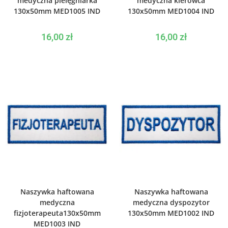
medyczna pielęgniarka
medyczna kierowca
130x50mm MED1005 IND
130x50mm MED1004 IND
16,00
zł
16,00
zł
WYBIERZ OPCJE
WYBIERZ OPCJE
Naszywka haftowana
Naszywka haftowana
medyczna
medyczna dyspozytor
fizjoterapeuta130x50mm
130x50mm MED1002 IND
MED1003 IND