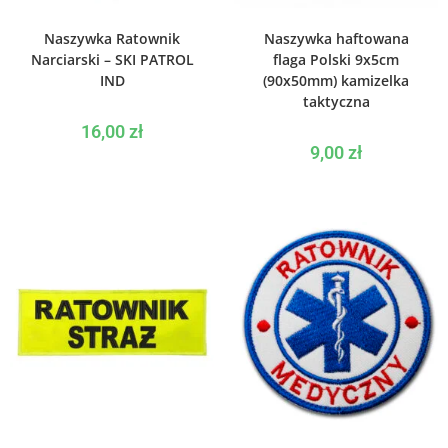
WYBIERZ OPCJE
WYBIERZ OPCJE
Naszywka Ratownik
Naszywka haftowana
Narciarski – SKI PATROL
flaga Polski 9x5cm
IND
(90x50mm) kamizelka
taktyczna
16,00
zł
9,00
zł
WYBIERZ OPCJE
WYBIERZ OPCJE