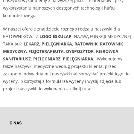
naszywki wykonujemy z najwyższej jakości materiałów i przy
wykorzystaniu najnoszych dostępnych technologii haftu
komputerowego.
W naszej ofercie znajdziecie róznego rodzaju naszywki dla
RATOWNIKÓW: Z
LOGO ESKULAP
, NAZWĄ FUNKCJI MEDYCZNEJ
TAKĄ JAK:
LEKARZ
,
PIELĘGNIARKA
,
RATOWNIK
,
RATOWNIK
MEDYCZNY,
FIZJOTERAPEUTA
,
DYSPOZYTOR
,
KIEROWCA
,
SANITARIUSZ
,
PIELĘGNIARZ
,
PIELĘGNIARKA
. Wykonujemy
także naszywki medyczne według projektu klienta, przed
zakupem indywidualnej naszywki należy wysłać projekt logo do
wyceny. Skorzystaj z
formularza wyceny
i wyślij zdjęcie lub
projekt naszywki do wykonania –
kliknij tutaj
.
O NAS