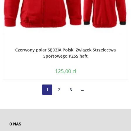
WYBIERZ OPCJE
Czerwony polar SĘDZIA Polski Związek Strzelectwa
Sportowego PZSS haft
125,00
zł
1
2
3
→
O NAS