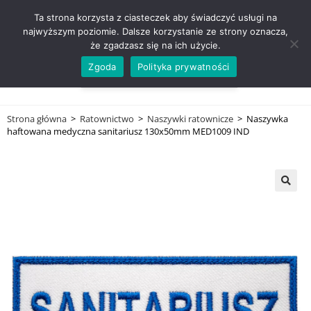
ZADZWOŃ TEL. 600 352 938
Ta strona korzysta z ciasteczek aby świadczyć usługi na
najwyższym poziomie. Dalsze korzystanie ze strony oznacza,
że zgadzasz się na ich użycie.
Zgoda
Polityka prywatności
0,00
ZŁ
MENU
0
Strona główna
>
Ratownictwo
>
Naszywki ratownicze
>
Naszywka
haftowana medyczna sanitariusz 130x50mm MED1009 IND