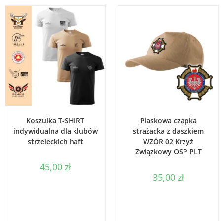
WYBIERZ OPCJE
DODAJ DO KOSZYKA
Koszulka T-SHIRT
Piaskowa czapka
indywidualna dla klubów
strażacka z daszkiem
strzeleckich haft
WZÓR 02 Krzyż
Związkowy OSP PLT
45,00
zł
35,00
zł