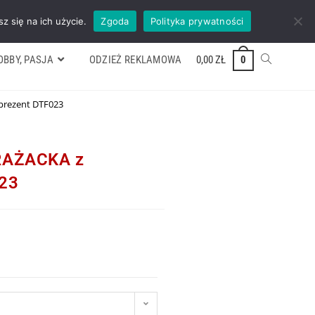
ywek
Formularz wyceny
Kontakt
ZADZWOŃ TEL. 600 352 938
z się na ich użycie.
Zgoda
Polityka prywatności
OBBY, PASJA
ODZIEŻ REKLAMOWA
0,00
ZŁ
0
prezent DTF023
TRAŻACKA z
023