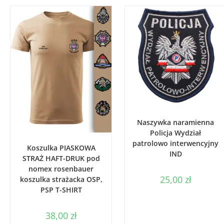
WYBIERZ OPCJE
Naszywka naramienna
Policja Wydział
WYBIERZ OPCJE
patrolowo interwencyjny
Koszulka PIASKOWA
IND
STRAŻ HAFT-DRUK pod
nomex rosenbauer
25,00
zł
koszulka strażacka OSP,
PSP T-SHIRT
38,00
zł