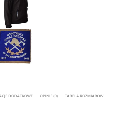
ACJE DODATKOWE
OPINIE (0)
TABELA ROZMIARÓW