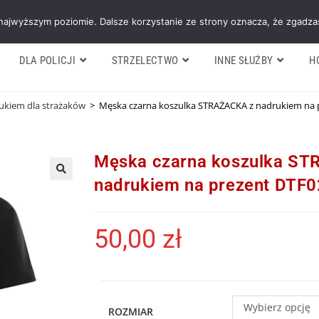
Galeria
Blog
O firmie
Cennik nasz
 najwyższym poziomie. Dalsze korzystanie ze strony oznacza, że zgadzas
DLA POLICJI
STRZELECTWO
INNE SŁUŻBY
H
rukiem dla strażaków
>
Męska czarna koszulka STRAŻACKA z nadrukiem na 
Męska czarna koszulka S
nadrukiem na prezent DTF
50,00
zł
Wybierz opcję
ROZMIAR