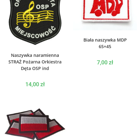
WYBIERZ OPCJE
Biała naszywka MDP
65×45
WYBIERZ OPCJE
Naszywka naramienna
STRAŻ Pożarna Orkiestra
7,00
zł
Dęta OSP ind
14,00
zł