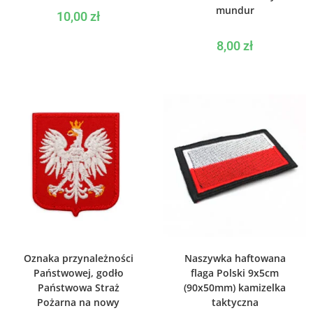
mundur
10,00
zł
8,00
zł
DODAJ DO KOSZYKA
WYBIERZ OPCJE
Oznaka przynależności
Naszywka haftowana
Państwowej, godło
flaga Polski 9x5cm
Państwowa Straż
(90x50mm) kamizelka
Pożarna na nowy
taktyczna