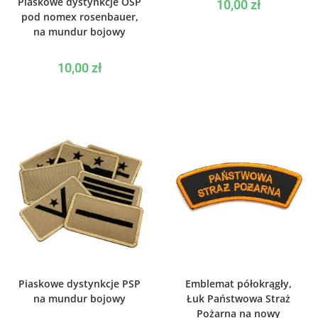
Piaskowe dystynkcje OSP
10,00
zł
pod nomex rosenbauer,
na mundur bojowy
10,00
zł
WYBIERZ OPCJE
DODAJ DO KOSZYKA
Piaskowe dystynkcje PSP
Emblemat półokrągły,
na mundur bojowy
Łuk Państwowa Straż
Pożarna na nowy