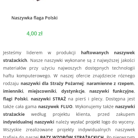
WYBIERZ OPCJE
Naszywka flaga Polski
4,00
zł
Jesteśmy liderem w produkcji
haftowanych naszywek
strażackich
. Nasze naszywki wykonane są z najwyższej jakości
materiałów przy użyciu najwoszych dostępnych technologii
haftu komputerowego. W naszej ofercie znajdziecie róznego
rodzaju
naszywki dla Straży Pożarnej
:
naramienne z rzepem
,
imienniki
,
miejscowniki
,
dystynkcje
,
naszywki funkcyjne
,
flagi Polski
,
naszywki STRAŻ
na pierś i plecy. Dostępna jest
także cała gama
naszywek FLUO
. Wykonujemy także
naszywki
strażackie
według projektu klienta, przed zakupem
indywidualnej naszywki
należy
wysłać projekt logo
do wyceny.
Wszyskie zrealizowane projekty indywidualnych naszywek
trafiają do naszej
BAZY WZORÓW STRAŻACKICH
. Po pierwszym