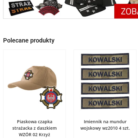
Polecane produkty
DODAJ DO KOSZYKA
WYBIERZ OPCJE
Piaskowa czapka
Imiennik na mundur
strażacka z daszkiem
wojskowy wz2010 4 szt.
WZÓR 02 Krzyż