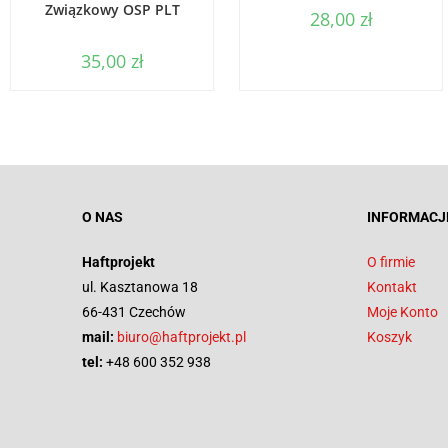
Związkowy OSP PLT
28,00
zł
35,00
zł
O NAS
INFORMACJ
Haftprojekt
O firmie
ul. Kasztanowa 18
Kontakt
66-431 Czechów
Moje Konto
mail:
biuro@haftprojekt.pl
Koszyk
tel:
+48 600 352 938