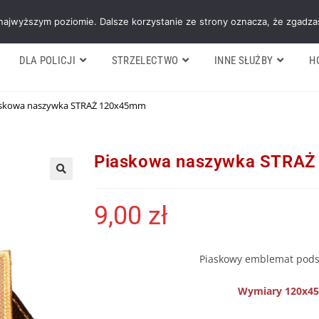
Galeria
Blog
O firmie
Cennik nasz
 najwyższym poziomie. Dalsze korzystanie ze strony oznacza, że zgadzas
DLA POLICJI
STRZELECTWO
INNE SŁUŻBY
H
askowa naszywka STRAŻ 120x45mm
Piaskowa naszywka STRA
9,00
zł
Piaskowy emblemat pods
Wymiary 120x4