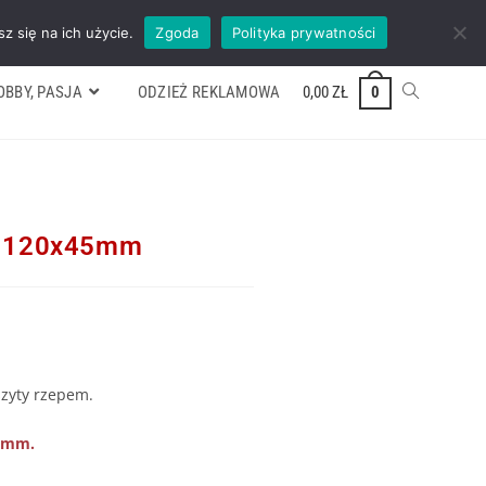
ywek
Formularz wyceny
Kontakt
ZADZWOŃ TEL. 600 352 938
z się na ich użycie.
Zgoda
Polityka prywatności
OBBY, PASJA
ODZIEŻ REKLAMOWA
0,00
ZŁ
0
Ż 120x45mm
zyty rzepem.
5mm.