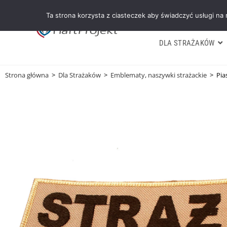
Ta strona korzysta z ciasteczek aby świadczyć usługi na
DLA STRAŻAKÓW
Strona główna
>
Dla Strażaków
>
Emblematy, naszywki strażackie
>
Pi