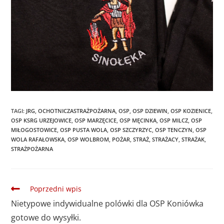
TAGI
:
JRG
,
OCHOTNICZASTRAŻPOŻARNA
,
OSP
,
OSP DZIEWIN
,
OSP KOZIENICE
,
OSP KSRG URZEJOWICE
,
OSP MARZĘCICE
,
OSP MĘCINKA
,
OSP MILCZ
,
OSP
MIŁOGOSTOWICE
,
OSP PUSTA WOLA
,
OSP SZCZYRZYC
,
OSP TENCZYN
,
OSP
WOLA RAFAŁOWSKA
,
OSP WOLBROM
,
POŻAR
,
STRAŻ
,
STRAŻACY
,
STRAŻAK
,
STRAŻPOŻARNA
Poprzedni wpis
Nietypowe indywidualne polówki dla OSP Koniówka
gotowe do wysyłki.